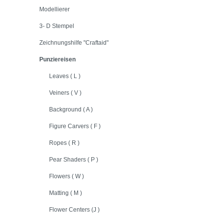
Modellierer
3- D Stempel
Zeichnungshilfe "Craftaid"
Punziereisen
Leaves ( L )
Veiners ( V )
Background ( A )
Figure Carvers ( F )
Ropes ( R )
Pear Shaders ( P )
Flowers ( W )
Matting ( M )
Flower Centers (J )