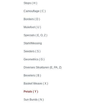
Stops ( H )
Camouflage ( C )
Borders ( D )
Mulefoot ( U )
Specials ( E, O, Z )
Stahl/Messing
Seeders ( S )
Geometrics ( G )
Diverses Strukturen (E, PA, Z)
Bevelers ( B )
Basket Weave ( X )
Petals ( Y )
Sun Bursts ( N )