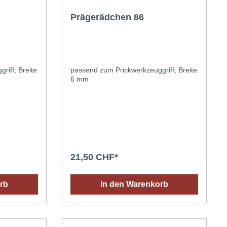
Prägerädchen 86
riff; Breite
passend zum Prickwerkzeuggriff; Breite
6 mm
21,50 CHF*
rb
In den Warenkorb