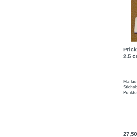
Prick
2.5 
Markie
Sticha
27,5