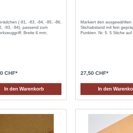
rädchen (-81, -83, -84, -85, -86,
Markiert den ausgewählten
92, -93, -94), passend zum
Stichabstand mit fein geprä
rkzeuggriff; Breite 6 mm;
90 CHF*
27,50 CHF*
In den Warenkorb
In den Warenko