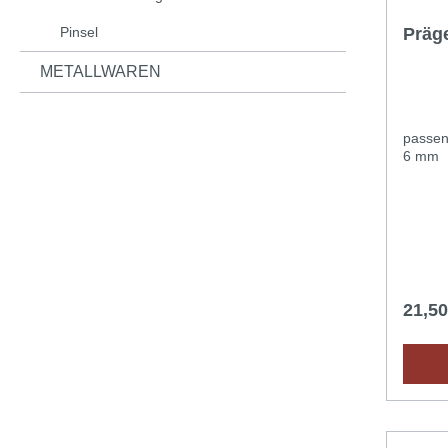
Pinsel
Präg
METALLWAREN
passen
6 mm
21,5