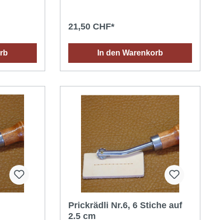
21,50 CHF*
rb
In den Warenkorb
Prickrädli Nr.6, 6 Stiche auf
2.5 cm