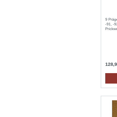
9 Präge
-91, -
Prickwe
128,