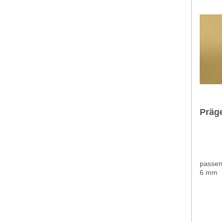
Präg
passen
6 mm