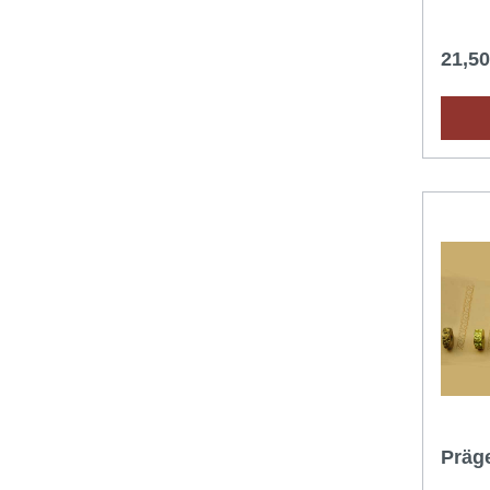
21,5
Präg