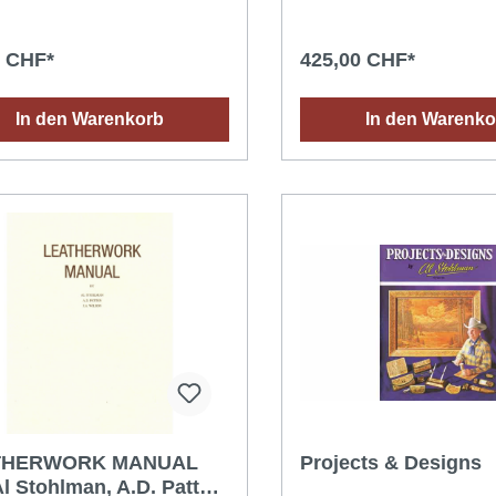
. 28 x 40 cm
von 112 x 61 cm auffalten.
0 CHF*
425,00 CHF*
In den Warenkorb
In den Warenko
THERWORK MANUAL
Projects & Designs
l Stohlman, A.D. Patten