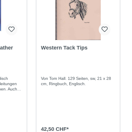
ather
Western Tack Tips
lisch
Von Tom Hall. 129 Seiten, sw, 21 x 28
nleitungen
cm, Ringbuch, Englisch.
onen. Auch
ständlich.
erungen von
usw. 116
42,50 CHF*