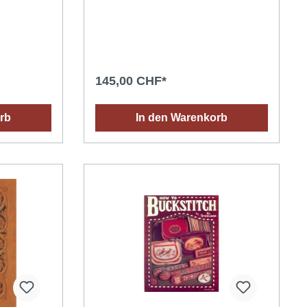
g von
und Fotoabbildungen.
en in
Englischkenntnisse von Vorteil. Vol. I,
28 x 40 cm
224 Seiten, 28.5 x 20 cm, fester
Einband: Grundlagen des Sattelbaus,
benötigte Werkzeuge und Materialen,
Intruktionen über das Massnehmen
145,00 CHF*
und die Auswahl des Sattelbaums. Mit
Schnittmustern für 4 in Vol. II & III
weiter beschriebenen Satteln.
rb
In den Warenkorb