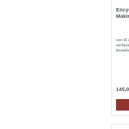
Ency
Makin
von Al
verfasst. Alle Arbeitanleit
bewähr
verstän
und Fo
Englisc
231 Sei
Einband
Schritt
dokume
145,