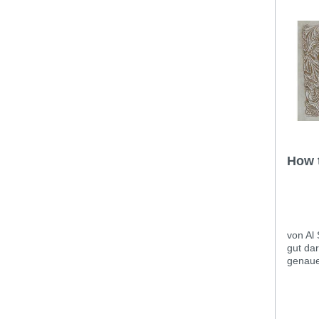
How 
von Al 
gut dar
genaue
Englisc
Konstr
diverse
Schnitt