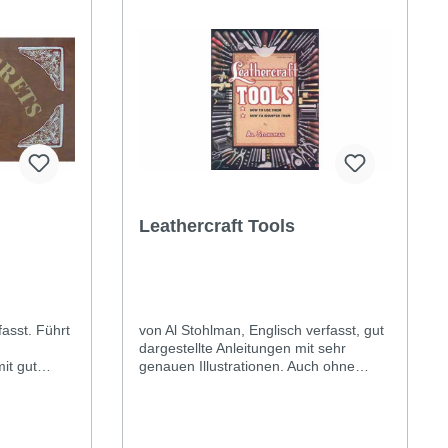
Leathercraft Tools
. Führt
von Al Stohlman, Englisch verfasst, gut
dargestellte Anleitungen mit sehr
it gut
genauen Illustrationen. Auch ohne
Englischkenntnisse verständlich.
. 86
Anwendung und Pflege (Schleifen,
Buchdeckel:
usw.) der Sattlerwerkzeuge. 97 Seiten.
iner Grösse
28 x 22 cm.