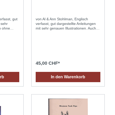
rfasst, gut
von Al & Ann Stohlman, Englisch
 sehr
verfasst, gut dargestellte Anleitungen
h ohne
mit sehr genauen Illustrationen. Auch
lich. Sehr
ohne Englischkenntnisse verständlich.
ere Projekte
Sehr empfehlenswert. Vol. I :
uis,
Konstruktion, Nähte, Verzierungen von
ttmustern in
Werkzeug- und Messerétuis, Futterale
lagen und
für Fernglas, Fotoapparate, Brillen,
en. 80
Flaschen, Angelruten und vieles mehr.
132 Seiten. 28 x 22 cm.
45,00 CHF*
rb
In den Warenkorb