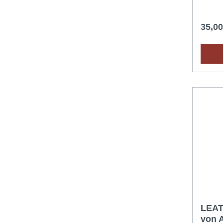
Seiten
35,0
LEA
von A