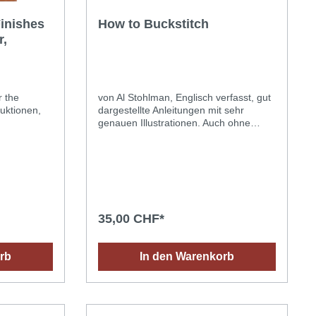
Finishes
How to Buckstitch
r,
r the
von Al Stohlman, Englisch verfasst, gut
ruktionen,
dargestellte Anleitungen mit sehr
genauen Illustrationen. Auch ohne
Englischkenntnisse verständlich. Zeigt
verschiedene Flecht-, Näh- und
Umrandungstechniken mit flachen
Lederbändeln. Mit diversen
Anwendungsbeispiele an Taschen,
Gürtel usw. und Punziervorlagen. 48
Seiten. 28 x 22 cm.
35,00 CHF*
rb
In den Warenkorb