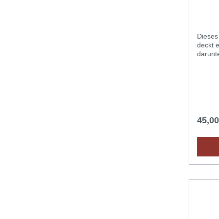
& J.A
s/w, 
Dieses
deckt 
darunt
die Au
Werkze
Lederv
Färben
einschli
Schrit
Lederpu
45,0
Ledera
Anleit
Schlüss
einer 