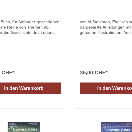
. Wilson, 160 Seiten,
Englisch
 Buch, für Anfänger geschrieben,
von Al Stohlman, Englisch ve
eine Reihe von Themen ab,
dargestellte Anleitungen mit
er die Geschichte des Leders,
genauen Illustrationen. Auc
swahl und Verwendung von
Englischkenntnisse verständ
ugen, die Grundkenntnisse der
empfehlenswert. Viele klein
erarbeitung, Schneiden, Kleben,
wie verschiedene Börsen, Et
, Flecht- und Nähtechniken,
Buchzeichen usw, mit Schni
eßlich illustrierte Schritt-für-
Originalgrösse, Punziervor
tanleitungen zum
Schritt für Schritt Anleitung
nzieren. Enthält drei
Seiten. 28 x 22 cm.
0 CHF*
35,00 CHF*
rbeitsprojekte: Schablonen und
ungen zum Erstellen eines
eletuis, einer Brieftasche und
In den Warenkorb
In den Warenko
Handtasche.