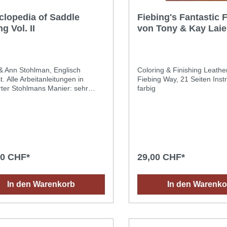
clopedia of Saddle
Fiebing's Fantastic 
g Vol. II
von Tony & Kay Laie
 & Ann Stohlman, Englisch
Coloring & Finishing Leathe
ungen in
Fiebing Way, 21 Seiten Inst
ter Stohlmans Manier: sehr
farbig
dlich dargestellte Zeichnungs-
toabbildungen.
hkenntnisse von Vorteil. Vol. II,
ten, 28.5 x 20 cm, fester
: Bau des ersten Sattels, jeder
 wird im Detail erklärt und bildlich
ntiert.
00 CHF*
29,00 CHF*
In den Warenkorb
In den Warenko