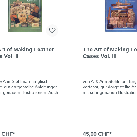
rt of Making Leather
The Art of Making Le
 Vol. II
Cases Vol. III
 & Ann Stohlman, Englisch
von Al & Ann Stohlman, Eng
t, gut dargestellte Anleitungen
verfasst, gut dargestellte A
r genauen Illustrationen. Auch
mit sehr genauen Illustrati
nglischkenntnisse verständlich.
ohne Englischkenntnisse ver
ehlenswert. Vol. II :
Sehr empfehlenswert. Vol. III :
uktion, Nähte, Verzierungen von
Konstruktion, Nähte, Verzi
aschen, Aktenkoffer,
Videotasche, Aktenkoffer,
aires, Handtaschen, Agenda-
Gewehrfutterale, Natelétui,
Sporttaschen und vieles mehr. Mit
Gitarrenkoffer, Golftasche 
f-Beispielen. 132 Seiten. 28 x 22
Seiten. 28 x 22 cm.
0 CHF*
45,00 CHF*