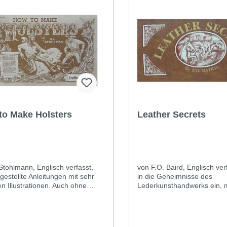
to Make Holsters
Leather Secrets
Stohlmann, Englisch verfasst,
von F.O. Baird, Englisch verfasst
gestellte Anleitungen mit sehr
in die Geheimnisse des
n Illustrationen. Auch ohne
Lederkunsthandwerks ein, m
hkenntnisse verständlich.
verständlichen Bildern und
uktion und Verzierung von
Schnittmustern, Massstab 1:1
n Revolver-Holsters. Mit
Seiten, 32 x 61 cm, fester 
muster in Originalgrösse. 32
die Seiten lassen sich zu e