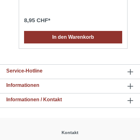
trocknet in etwa 4 Stunden. Bei Bedarf eine
weitere Schicht auftragen. Das Leder
abschließend mit Lederfett (zum Beispiel
Lederbalsam mit Bienenwachs) behandeln.
8,95 CHF*
In den Warenkorb
Service-Hotline
Informationen
Informationen / Kontakt
Kontakt