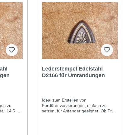
ahl
Lederstempel Edelstahl
ngen
D2166 für Umrandungen
Ideal zum Erstellen von
ach zu
Bordürenverzierungen, einfach zu
et. 14.5 x
setzen, für Anfänger geeignet. Ob Profi
t, Sie
oder Hobbyist, Sie werden den
 dem ersten
Unterschied ab dem ersten Gebrauch
ieser
sehen können. Dieser Edelstahlstempel
erfüllt die Anforderungen des täglichen