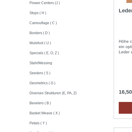
Flower Centers (J )
Lede
Stops ( H )
Camouflage ( C )
Borders ( D )
Höhe c
Mulefoot ( U )
ein opt
Leder a
Specials ( E, O, Z )
gegerb
saugfäh
Stahl/Messing
schnel
mit ei
Seeders ( S )
befeuc
Geometrics ( G )
Raumte
Feucht
16,5
Diverses Strukturen (E, PA, Z)
ist (da
Plastik
Bevelers ( B )
geeign
Metall
Basket Weave ( X )
Punzie
Petals ( Y )