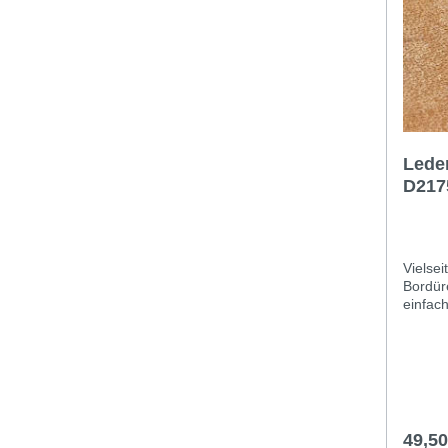
Raumte
Feucht
ist (da
Plastik
geeign
Lede
D217
Vielsei
Bordür
einfach
geeign
erfüllt
Gebrauc
hochwe
die im
bis ins
Hobbyi
49,5
ab dem