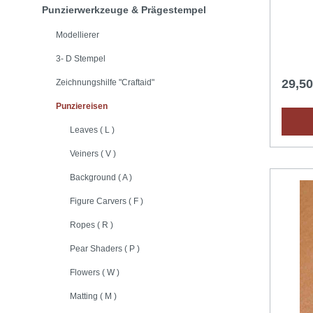
origine
Punzierwerkzeuge & Prägestempel
Lederp
Anwend
Modellierer
Ergebni
aussuch
3- D Stempel
gegerb
saugfäh
29,5
Zeichnungshilfe "Craftaid"
schnell
einem
Punziereisen
befeuc
Raumte
Leaves ( L )
Feucht
ist (da
Veiners ( V )
Plastik
geeign
Background ( A )
Metall
Figure Carvers ( F )
Punzie
Ropes ( R )
Pear Shaders ( P )
Flowers ( W )
Matting ( M )