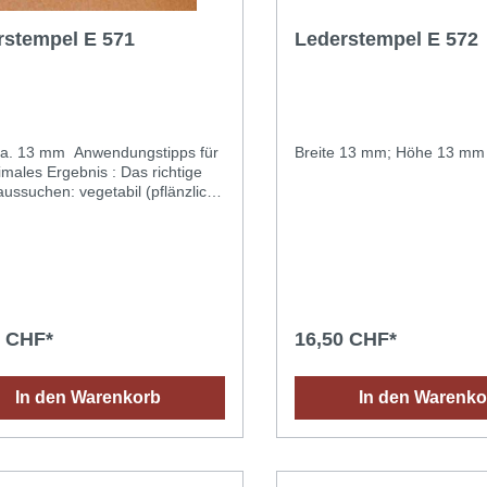
rstempel E 571
Lederstempel E 572
a. 13 mm Anwendungstipps für
Breite 13 mm; Höhe 13 mm
imales Ergebnis : Das richtige
ussuchen: vegetabil (pflänzlich)
tes Leder dessen Oberfläche
ig ist (ein Wassertropfen dringt
l in das Leder ein). Das Leder
nem Schwamm oder Spray
hten (mit Wasser bei
mperatur) und abwarten bis die
igkeit in das Leder eingedrungen
0 CHF*
16,50 CHF*
zu kann das Leder in eine
tüte gelegt werden). Einen
eten Hammer (keinen
In den Warenkorb
In den Warenko
hammer) verwenden, um die
reisen nicht zu beschädigen.