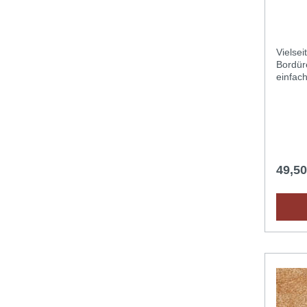
Vielsei
Bordür
einfach
geeign
erfüllt
Gebrauc
hochwe
die im
bis ins
Hobbyi
49,5
ab dem
können
einen t
hinterl
optima
aussuch
gegerb
saugfäh
schnell
einem
befeuc