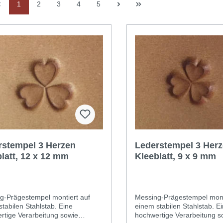
1
2
3
4
5
rstempel 3 Herzen
Lederstempel 3 Her
Kleeblatt, 12 x 12 mm
Kleeblatt, 9 x 9 mm
g-Prägestempel montiert auf
Messing-Prägestempel mont
tabilen Stahlstab. Eine
einem stabilen Stahlstab. E
rtige Verarbeitung sowie
hochwertige Verarbeitung s