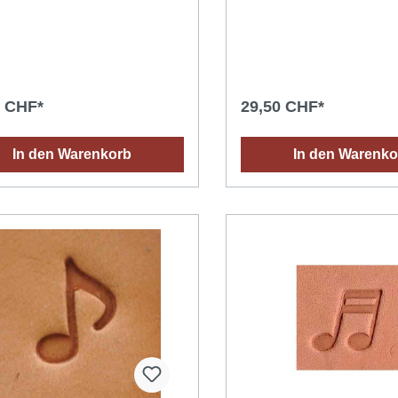
lle Designs zeichnen diese
originelle Designs zeichnen
rägestempel aus.
Lederprägestempel aus.
ungstipps für ein optimales
Anwendungstipps für ein op
s : Das richtige Leder
Ergebnis : Das richtige Led
en: vegetabil (pflänzlich)
aussuchen: vegetabil (pflänz
tes Leder dessen Oberfläche
gegerbtes Leder dessen Ob
ig ist (ein Wassertropfen dringt
saugfähig ist (ein Wassertro
0 CHF*
29,50 CHF*
 in das Leder ein). Das Leder mit
schnell in das Leder ein). D
 Schwamm oder Spray
einem Schwamm oder Spra
hten (mit Wasser bei
befeuchten (mit Wasser bei
In den Warenkorb
In den Warenko
mperatur) und abwarten bis die
Raumtemperatur) und abwar
igkeit in das Leder eingedrungen
Feuchtigkeit in das Leder 
zu kann das Leder in eine
ist (dazu kann das Leder in
tüte gelegt werden). Einen
Plastiktüte gelegt werden). 
eten Hammer (keinen
geeigneten Hammer (keine
hammer) verwenden, um die
Metallhammer) verwenden,
reisen nicht zu beschädigen.
Punziereisen nicht zu besc