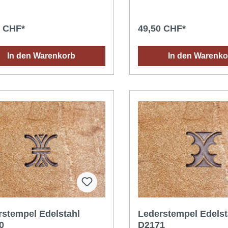
 Schwamm oder Spray
Anforderungen des tägliche
hten (mit Wasser bei
Gebrauchs an ein qualitativ
tur) und abwarten bis die
hochwertiges Ergebnis: ein
0 CHF*
49,50 CHF*
igkeit in das Leder eingedrungen
die immer gestochen schar
das Leder in eine
bis ins kleinste Detail ist. Ei
tüte gelegt werden).Einen
grossartiger Stempel, der ei
In den Warenkorb
In den Warenko
eten Hammer (keinen
Eindruck hinterlässt!Anwen
hammer) verwenden, um die
für ein optimales Ergebnis: 
reisen nicht zu beschädigen.
Leder aussuchen: vegetabil 
gegerbtes Leder dessen Ob
saugfähig ist (ein Wassertro
schnell in das Leder ein). D
einem Schwamm oder Spra
befeuchten (mit Wasser bei
Raumtemperatur) und abwar
Feuchtigkeit in das Leder 
ist (dazu kann das Leder in
Plastiktüte gelegt werden). 
geeigneten Hammer verwe
rstempel Edelstahl
Lederstempel Edelst
0
D2171