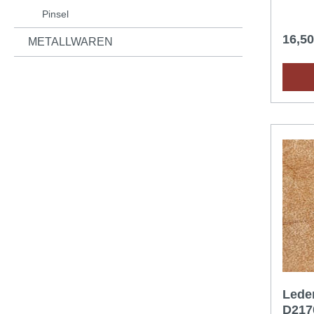
einem
Pinsel
befeuc
Raumtempera
16,5
METALLWAREN
Feucht
ist (dazu kann 
Plastik
geeign
Metall
Punzie
Lede
D217