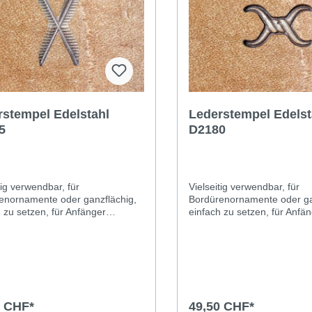
mperatur) und abwarten bis die
Raumtemperatur) und abwar
igkeit in das Leder eingedrungen
Feuchtigkeit in das Leder 
zu kann das Leder in eine
ist (dazu kann das Leder in
tüte gelegt werden). Einen
Plastiktüte gelegt werden). 
eten Hammer verwenden.
geeigneten Hammer verwe
rstempel Edelstahl
Lederstempel Edelst
5
D2180
tig verwendbar, für
Vielseitig verwendbar, für
enornamente oder ganzflächig,
Bordürenornamente oder ga
 zu setzen, für Anfänger
einfach zu setzen, für Anfä
et. Dieser Edelstahlstempel
geeignet. Dieser Edelstahls
 die Anforderungen des täglichen
erfüllt die Anforderungen de
hs an ein qualitativ
Gebrauchs an ein qualitativ
rtiges Ergebnis: eine Prägung,
hochwertiges Ergebnis: ein
mer gestochen scharf und sauber
die immer gestochen schar
 kleinste Detail ist. Ob Profi oder
bis ins kleinste Detail ist. O
st, Sie werden den Unterschied
Hobbyist, Sie werden den U
0 CHF*
49,50 CHF*
 ersten Gebrauch sehen
ab dem ersten Gebrauch s