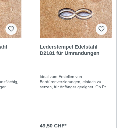
ten bis die
Feuchtigkeit in das Leder eingedrungen
eingedrungen
ist (dazu kann das Leder in eine
 eine
Plastiktüte gelegt werden). Einen
Einen
geeigneten Hammer verwenden.
nden.
ahl
Lederstempel Edelstahl
D2181 für Umrandungen
Ideal zum Erstellen von
nzflächig,
Bordürenverzierungen, einfach zu
nger
setzen, für Anfänger geeignet. Ob Profi
tempel
oder Hobbyist, Sie werden den
s täglichen
Unterschied ab dem ersten Gebrauch
sehen können. Dieser Edelstahlstempel
e Prägung,
erfüllt die Anforderungen des täglichen
f und sauber
Gebrauchs an ein qualitativ
b Profi oder
hochwertiges Ergebnis: eine Prägung,
nterschied
die immer gestochen scharf und sauber
49,50 CHF*
ehen
bis ins kleinste Detail ist. Ein