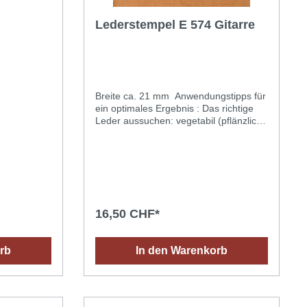
Lederstempel E 574 Gitarre
Breite ca. 21 mm Anwendungstipps für
ein optimales Ergebnis : Das richtige
Leder aussuchen: vegetabil (pflänzlich)
gegerbtes Leder dessen Oberfläche
saugfähig ist (ein Wassertropfen dringt
schnell in das Leder ein). Das Leder
mit einem Schwamm oder Spray
befeuchten (mit Wasser bei
Raumtemperatur) und abwarten bis die
Feuchtigkeit in das Leder eingedrungen
16,50 CHF*
ist (dazu kann das Leder in eine
Plastiktüte gelegt werden). Einen
geeigneten Hammer (keinen
rb
In den Warenkorb
Metallhammer) verwenden, um die
Punziereisen nicht zu beschädigen.