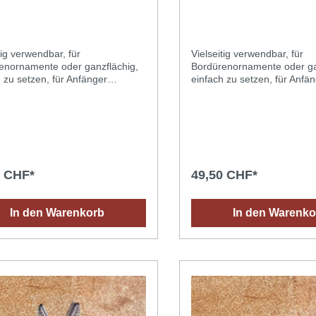
tig verwendbar, für
Vielseitig verwendbar, für
enornamente oder ganzflächig,
Bordürenornamente oder ga
 zu setzen, für Anfänger
einfach zu setzen, für Anfä
et. Dieser Edelstahlstempel
geeignet. Dieser Edelstahls
 die Anforderungen des täglichen
erfüllt die Anforderungen de
hs an ein qualitativ
Gebrauchs an ein qualitativ
rtiges Ergebnis: eine Prägung,
hochwertiges Ergebnis: ein
mer gestochen scharf und sauber
die immer gestochen schar
 kleinste Detail ist. Ob Profi oder
bis ins kleinste Detail ist. O
st, Sie werden den Unterschied
Hobbyist, Sie werden den U
0 CHF*
49,50 CHF*
 ersten Gebrauch sehen
ab dem ersten Gebrauch s
. Ein grossartiger Stempel, der
können. Ein grossartiger St
ollen Eindruck
einen tollen Eindruck
In den Warenkorb
In den Warenko
ässt!Anwendungstipps für ein
hinterlässt!Anwendungstipps
les Ergebnis: Das richtige Leder
optimales Ergebnis: Das ric
en: vegetabil (pflänzlich)
aussuchen: vegetabil (pflänz
tes Leder dessen Oberfläche
gegerbtes Leder dessen Ob
ig ist (ein Wassertropfen dringt
saugfähig ist (ein Wassertro
 in das Leder ein). Das Leder mit
schnell in das Leder ein). D
 Schwamm oder Spray
einem Schwamm oder Spra
hten (mit Wasser bei
befeuchten (mit Wasser bei