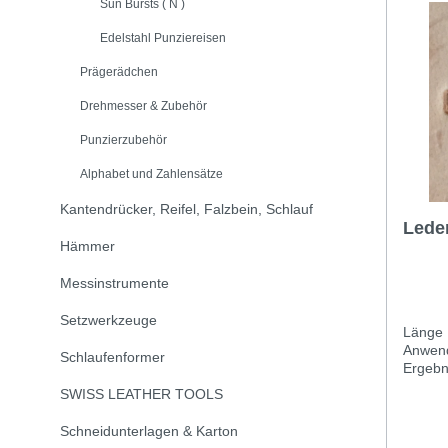
Sun Bursts ( N )
Edelstahl Punziereisen
Prägerädchen
Drehmesser & Zubehör
Punzierzubehör
Alphabet und Zahlensätze
Kantendrücker, Reifel, Falzbein, Schlauf
Lede
Hämmer
Messinstrumente
Setzwerkzeuge
Länge 
Anwend
Schlaufenformer
Ergebni
aussuch
SWISS LEATHER TOOLS
gegerb
saugfäh
Schneidunterlagen & Karton
schnell