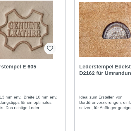
rstempel E 605
Lederstempel Edelst
D2162 für Umrandu
13 mm env., Breite 10 mm env.
Ideal zum Erstellen von
ungstipps für ein optimales
Bordürenverzierungen, einf
s :Das richtige Leder
setzen, für Anfänger geeign
en: vegetabil (pflänzlich)
8 mm Ob Profi oder Hobbyis
tes Leder dessen Oberfläche
werden den Unterschied ab
ig ist (ein Wassertropfen dringt
Gebrauch sehen können. D
 in das Leder ein).Das Leder mit
Edelstahlstempel erfüllt die