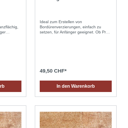
Ideal zum Erstellen von
nzflächig,
Bordürenverzierungen, einfach zu
nger
setzen, für Anfänger geeignet. Ob Profi
tempel
oder Hobbyist, Sie werden den
s täglichen
Unterschied ab dem ersten Gebrauch
sehen können. Dieser Edelstahlstempel
e Prägung,
erfüllt die Anforderungen des täglichen
f und sauber
Gebrauchs an ein qualitativ
b Profi oder
hochwertiges Ergebnis: eine Prägung,
nterschied
die immer gestochen scharf und sauber
49,50 CHF*
ehen
bis ins kleinste Detail ist. Ein
empel, der
grossartiger Stempel, der einen tollen
Eindruck hinterlässt!Anwendungstipps
rb
In den Warenkorb
 für ein
für ein optimales Ergebnis: Das richtige
htige Leder
Leder aussuchen: vegetabil (pflänzlich)
lich)
gegerbtes Leder dessen Oberfläche
erfläche
saugfähig ist (ein Wassertropfen dringt
pfen dringt
schnell in das Leder ein). Das Leder mit
as Leder mit
einem Schwamm oder Spray
y
befeuchten (mit Wasser bei
Raumtemperatur) und abwarten bis die