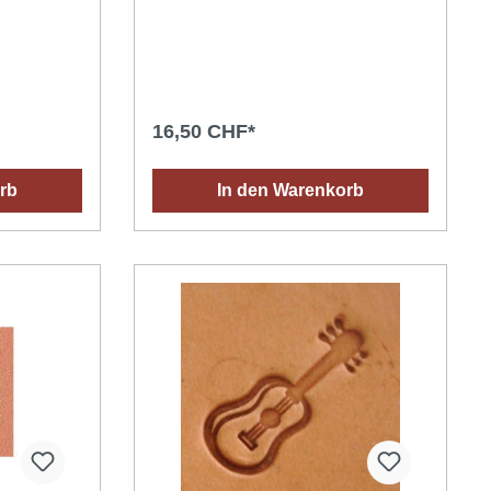
 diese
gegerbtes Leder dessen Oberfläche
saugfähig ist (ein Wassertropfen dringt
timales
schnell in das Leder ein). Das Leder mit
er
einem Schwamm oder Spray
lich)
befeuchten (mit Wasser bei
erfläche
Raumtemperatur) und abwarten bis die
pfen dringt
Feuchtigkeit in das Leder eingedrungen
16,50 CHF*
as Leder mit
ist (dazu kann das Leder in eine
y
Plastiktüte gelegt werden). Einen
geeigneten Hammer (keinen
rb
In den Warenkorb
ten bis die
Metallhammer) verwenden, um die
eingedrungen
Punziereisen nicht zu beschädigen.
 eine
Einen
n
 um die
hädigen.