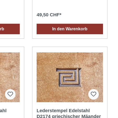
n
Gebrauchs an ein qualitativ
hochwertiges Ergebnis: eine Prägung,
e Prägung,
die immer gestochen scharf und sauber
49,50 CHF*
f und sauber
bis ins kleinste Detail ist. Ein
n
grossartiger Stempel, der einen tollen
nen tollen
Eindruck hinterlässt!Anwendungstipps
rb
In den Warenkorb
dungstipps
für ein optimales Ergebnis: Das richtige
Das richtige
Leder aussuchen: vegetabil (pflänzlich)
(pflänzlich)
gegerbtes Leder dessen Oberfläche
erfläche
saugfähig ist (ein Wassertropfen dringt
pfen dringt
schnell in das Leder ein). Das Leder mit
as Leder mit
einem Schwamm oder Spray
y
befeuchten (mit Wasser bei
Raumtemperatur) und abwarten bis die
ten bis die
Feuchtigkeit in das Leder eingedrungen
eingedrungen
ist (dazu kann das Leder in eine
 eine
Plastiktüte gelegt werden). Einen
Einen
geeigneten Hammer verwenden.
nden.
ahl
Lederstempel Edelstahl
D2174 griechischer Mäander