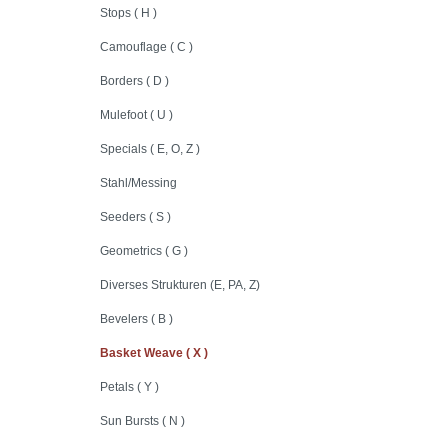
Stops ( H )
Camouflage ( C )
Borders ( D )
Mulefoot ( U )
Specials ( E, O, Z )
Stahl/Messing
Seeders ( S )
Geometrics ( G )
Diverses Strukturen (E, PA, Z)
Bevelers ( B )
Basket Weave ( X )
Petals ( Y )
Sun Bursts ( N )