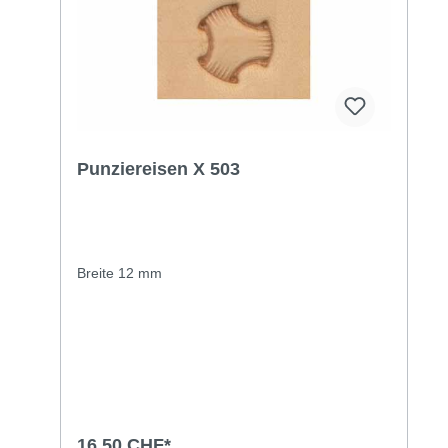
Punziereisen X 503
Breite 12 mm
16,50 CHF*