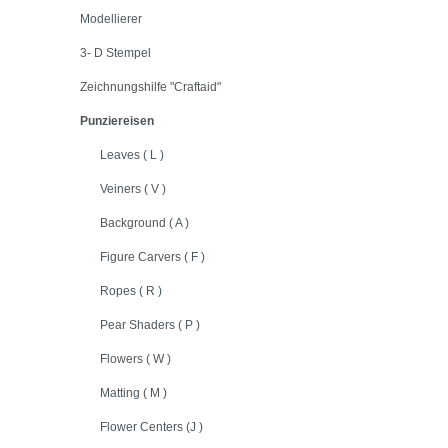
Modellierer
3- D Stempel
Zeichnungshilfe "Craftaid"
Punziereisen
Leaves ( L )
Veiners ( V )
Background ( A )
Figure Carvers ( F )
Ropes ( R )
Pear Shaders ( P )
Flowers ( W )
Matting ( M )
Flower Centers (J )