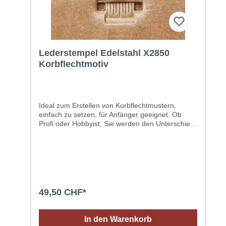
Lederstempel Edelstahl X2850
Korbflechtmotiv
Ideal zum Erstellen von Korbflechtmustern,
einfach zu setzen, für Anfänger geeignet. Ob
Profi oder Hobbyist, Sie werden den Unterschied
ab dem ersten Gebrauch sehen können. Dieser
Edelstahlstempel erfüllt die Anforderungen des
täglichen Gebrauchs an ein qualitativ
hochwertiges Ergebnis: eine Prägung, die immer
gestochen scharf und sauber bis ins kleinste
Detail ist. Ein grossartiger Stempel, der einen
tollen Eindruck hinterlässt!Anwendungstipps für
49,50 CHF*
ein optimales Ergebnis: Das richtige Leder
aussuchen: vegetabil (pflänzlich) gegerbtes
Leder dessen Oberfläche saugfähig ist (ein
In den Warenkorb
Wassertropfen dringt schnell in das Leder