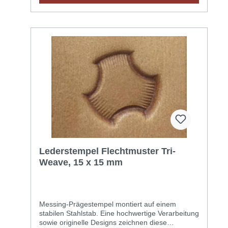
ein). Das Leder mit einem Schwamm oder Spray
befeuchten (mit Wasser bei Raumtemperatur)
und abwarten bis die Feuchtigkeit in das Leder
eingedrungen ist (dazu kann das Leder in eine
Plastiktüte gelegt werden). Einen geeigneten
Hammer verwenden.
Lederstempel Flechtmuster Tri-
Weave, 15 x 15 mm
Messing-Prägestempel montiert auf einem
stabilen Stahlstab. Eine hochwertige Verarbeitung
sowie originelle Designs zeichnen diese