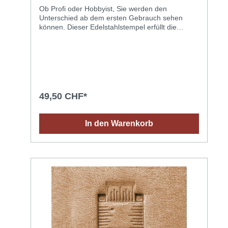
Ob Profi oder Hobbyist, Sie werden den
Unterschied ab dem ersten Gebrauch sehen
können. Dieser Edelstahlstempel erfüllt die
Anforderungen des täglichen Gebrauchs an ein
qualitativ hochwertiges Ergebnis: eine Prägung,
die immer gestochen scharf und sauber bis ins
kleinste Detail ist. Ein grossartiger Stempel, der
einen tollen Eindruck
hinterlässt!Anwendungstipps für ein optimales
Ergebnis: Das richtige Leder aussuchen:
49,50 CHF*
vegetabil (pflänzlich) gegerbtes Leder dessen
Oberfläche saugfähig ist (ein Wassertropfen
dringt schnell in das Leder ein). Das Leder mit
In den Warenkorb
einem Schwamm oder Spray befeuchten (mit
Wasser bei Raumtemperatur) und abwarten bis
die Feuchtigkeit in das Leder eingedrungen ist
(dazu kann das Leder in eine Plastiktüte gelegt
werden). Einen geeigneten Hammer verwenden.