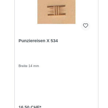
Punziereisen X 534
Breite 14 mm
16,50 CHF*