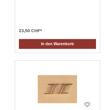
Lederprägestempel aus. Anwendungstipps für ein
optimales Ergebnis : Das richtige Leder
aussuchen: vegetabil (pflänzlich) gegerbtes
Leder dessen Oberfläche saugfähig ist (ein
Wassertropfen dringt schnell in das Leder
ein). Das Leder mit einem Schwamm oder Spray
befeuchten (mit Wasser bei Raumtemperatur)
23,50 CHF*
und abwarten bis die Feuchtigkeit in das Leder
eingedrungen ist (dazu kann das Leder in eine
Plastiktüte gelegt werden). Einen geeigneten
In den Warenkorb
Hammer (keinen Metallhammer) verwenden, um
die Punziereisen nicht zu beschädigen.