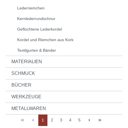
Lederriemchen
Kernlederrundschnur
Geflochtene Lederkordel
Kordel und Riemchen aus Kork
Textilgurten & Bänder
MATERIALIEN
SCHMUCK
BÜCHER
WERKZEUGE
METALLWAREN
1
2
3
4
5