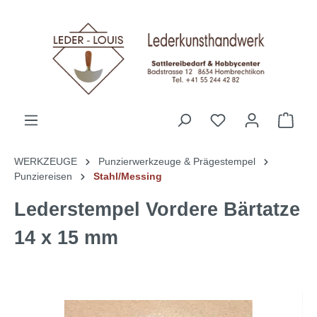
alt springen
WERKZEUGE
Punzierwerkzeuge & Prägestempel
Punziereisen
Stahl/Messing
Lederstempel Vordere Bärtatze
14 x 15 mm
Bildergalerie überspringen