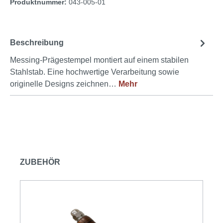
Produktnummer:
043-005-01
Beschreibung
Messing-Prägestempel montiert auf einem stabilen
Stahlstab. Eine hochwertige Verarbeitung sowie
originelle Designs zeichnen…
Mehr
Produktgalerie überspringen
ZUBEHÖR